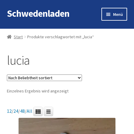
Schwedenladen
Zur
Zum
Menü
Navigation
Inhalt
springen
springen
Start
Start
Produkte verschlagwortet mit „lucia“
Angebote
lucia
Cart
Checkout
Einzelnes Ergebnis wird angezeigt
Impressum
My account
12
/
24
/
48
/
All
Shop