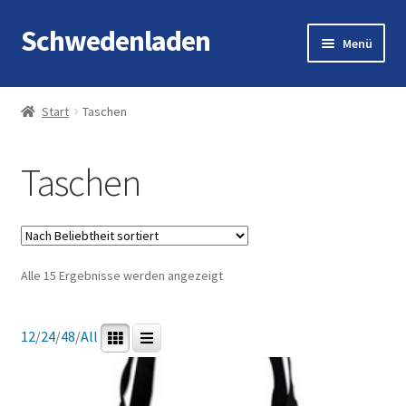
Schwedenladen
Zur
Zum
Menü
Navigation
Inhalt
springen
springen
Start
Start
Taschen
Angebote
Taschen
Cart
Checkout
Nach
Alle 15 Ergebnisse werden angezeigt
Impressum
Beliebtheit
sortiert
My account
12
/
24
/
48
/
All
Shop