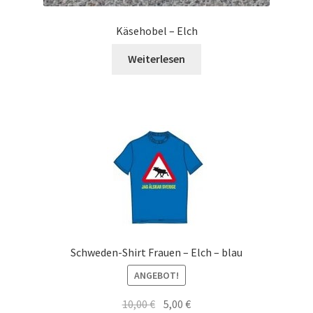
Käsehobel – Elch
Weiterlesen
Schweden-Shirt Frauen – Elch – blau
ANGEBOT!
Ursprünglicher
Aktueller
10,00
€
5,00
€