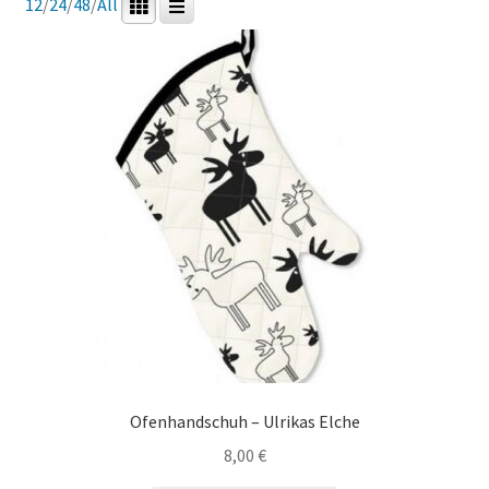
12
/
24
/
48
/
All
Ofenhandschuh – Ulrikas Elche
8,00
€