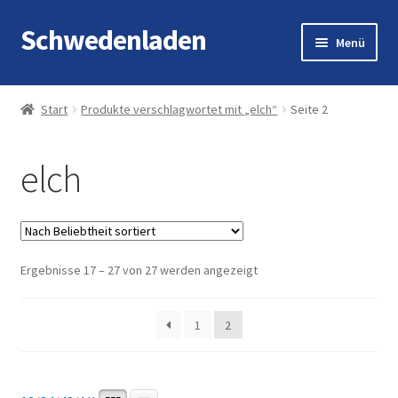
Schwedenladen
Zur
Zum
Menü
Navigation
Inhalt
springen
springen
Start
Start
Produkte verschlagwortet mit „elch“
Seite 2
Angebote
elch
Cart
Checkout
Nach
Ergebnisse 17 – 27 von 27 werden angezeigt
Impressum
Beliebtheit
sortiert
My account
1
2
Shop