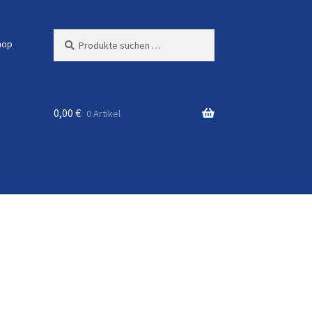
Suchen
Suchen
hop
nach:
0,00
€
0 Artikel