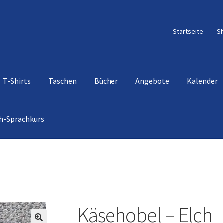
Startseite
S
T-Shirts
Taschen
Bücher
Angebote
Kalender
h-Sprachkurs
 account
Shop
Käsehobel – Elch