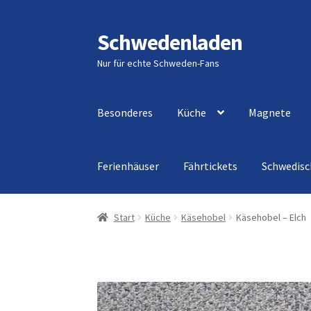
Schwedenladen
Zur
Zum
Navigation
Inhalt
Nur für echte Schweden-Fans
springen
springen
Besonderes
Küche
Magnete
Ferienhäuser
Fährtickets
Schwedisc
Start
Angebote
Cart
Checkout
Impressum
My
Start
Küche
Käsehobel
Käsehobel – Elch