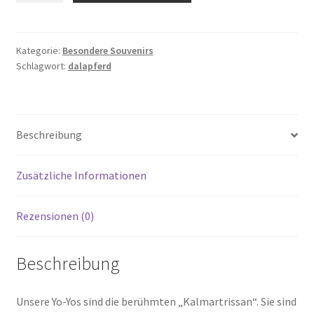
schwarz
mit
rotem
Kategorie:
Besondere Souvenirs
Schlagwort:
dalapferd
Dalapferd
Menge
Beschreibung
Zusätzliche Informationen
Rezensionen (0)
Beschreibung
Unsere Yo-Yos sind die berühmten „Kalmartrissan“. Sie sind