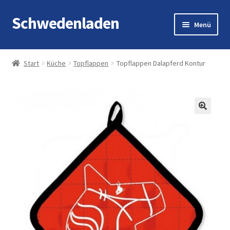
Schwedenladen
Zur
Zum
Menü
Navigation
Inhalt
springen
springen
Start
Start
Küche
Topflappen
Topflappen Dalapferd Kontur
Angebote
Cart
Checkout
Impressum
My account
Shop